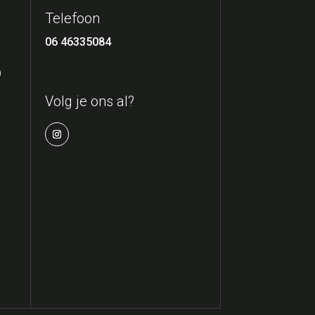
Telefoon
06 46335084
)
Volg je ons al?
r te geven en ons verkeer te analyseren. Door op "Alles 