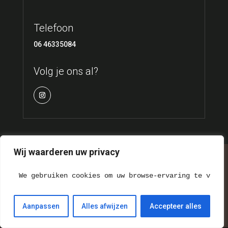
Telefoon
06 46335084
Volg je ons al?
Wij waarderen uw privacy
KvK: 32171551
We gebruiken cookies om uw browse-ervaring te verbe
Copyright © 2026 Athletic Attic
Aanpassen
Alles afwijzen
Accepteer alles
B.T.W.: NL 129661533B01